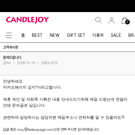
0
홈
BEST
NEW
GIFT SET
디퓨저
SALE
BR
고객게시판
문의드립니다.
김지*
|
2018-11-19
|
조회수 870
안녕하세요.
카카오페이지 김지*이라고합니다.
제휴 제안 및 저희쪽 기획전 내용 안내드리기위해 메일 드렸는데 전달이
안돼 문의글로 남깁니다.
관련하여 담당하시는 담당자분 메일주소나 연락처를 알 수 있을까요?!
답글 혹은 rosy@kakaopage.com으로 연락 주시면 감사하겠습니다.