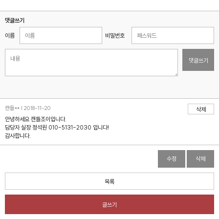
댓글쓰기
이름
비밀번호
댓글쓰기
캔들** | 2018-11-20
삭제
안녕하세요 캔들조이입니다.
담당자 실장 정석원 010-5131-2030 입니다!
감사합니다.
수정
삭제
목록
글쓰기