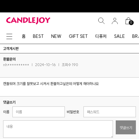
0
홈
BEST
NEW
GIFT SET
디퓨저
SALE
BR
고객게시판
환불문의
nh**********
|
2024-10-16
|
조회수 190
캔들워머 크기를 잘못보고 시켜서 환불하고싶은데 어떻게 해야하나요
댓글쓰기
이름
비밀번호
댓글쓰기