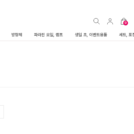
0
방향제
파라핀 오일, 램프
생일 초, 이벤트용품
세트, 포