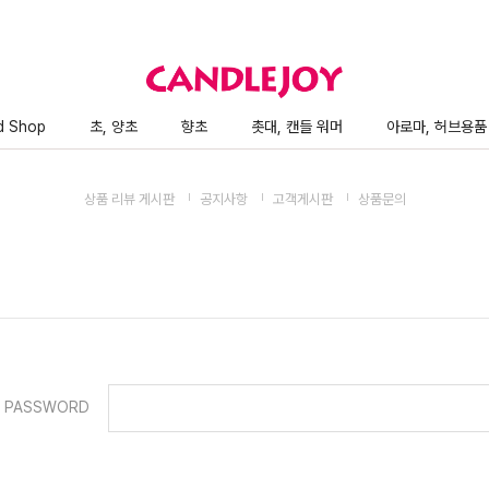
d Shop
초, 양초
향초
촛대, 캔들 워머
아로마, 허브용품
상품 리뷰 게시판
공지사항
고객게시판
상품문의
PASSWORD