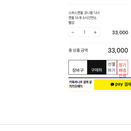
스파스캔들 코니컬 디너
캔들 16개 6시간연소
빨강
33,000
33,000
총 상품 금액
선물
정기
구매하
장바구
하기
배송
신청
기
니