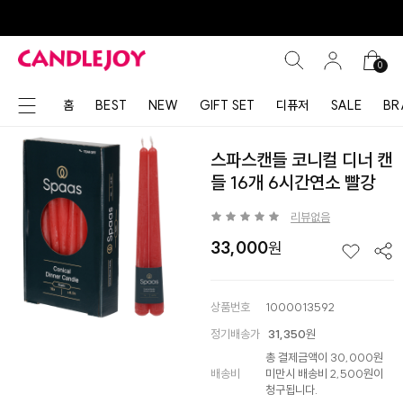
0
홈
BEST
NEW
GIFT SET
디퓨저
SALE
BR
스파스캔들 코니컬 디너 캔
들 16개 6시간연소 빨강
리뷰없음
33,000
상품번호
1000013592
정기배송가
31,350
원
총 결제금액이 30,000원
배송비
미만시 배송비 2,500원이
청구됩니다.