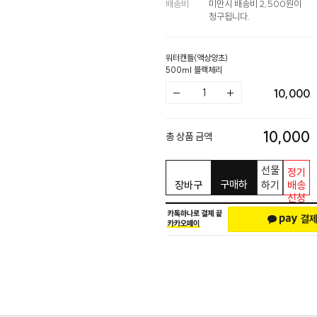
배송비
미만시 배송비 2,500원이
청구됩니다.
워터캔들(액상양초)
500ml 블랙체리
10,000
10,000
총 상품 금액
선물
정기
구매하
장바구
하기
배송
신청
기
니