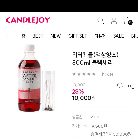
0
홈
BEST
NEW
GIFT SET
디퓨저
SALE
BR
워터캔들(액상양초)
500ml 블랙체리
리뷰없음
13,000
23%
10,000
상품번호
2217
정기배송가
9,500
원
총 결제금액이 30,000원