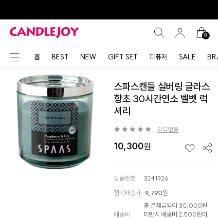
0
홈
BEST
NEW
GIFT SET
디퓨저
SALE
BR
스파스캔들 실버링 글라스
향초 30시간연소 벨벳 럭
셔리
리뷰없음
10,300
상품번호
3241926
정기배송가
9,790
원
총 결제금액이 30,000원
배송비
미만시 배송비 2,500원이