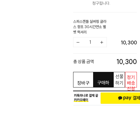
청구됩니다.
스파스캔들 실버링 글라
스 향초 30시간연소 벨
벳 럭셔리
10,300
10,300
총 상품 금액
선물
정기
구매하
장바구
하기
배송
신청
기
니