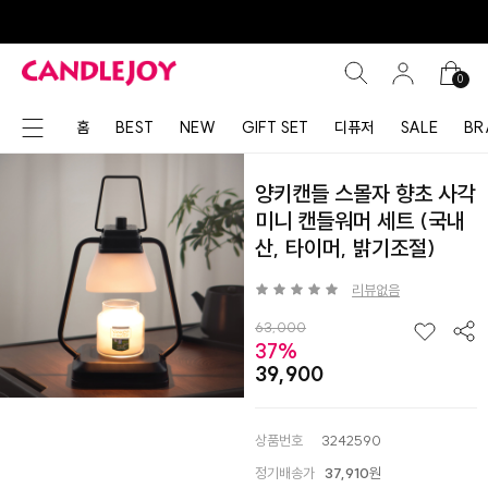
0
홈
BEST
NEW
GIFT SET
디퓨저
SALE
BR
양키캔들 스몰자 향초 사각
미니 캔들워머 세트 (국내
산, 타이머, 밝기조절)
리뷰없음
63,000
37%
39,900
상품번호
3242590
정기배송가
37,910
원