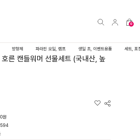
0
방향제
파라핀 오일, 램프
생일 초, 이벤트용품
세트, 포
g 호른 캔들워머 선물세트 (국내산, 높
10원
4594
들