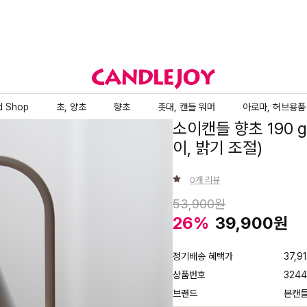
d Shop
초, 양초
향초
촛대, 캔들 워머
아로마, 허브용품
소이캔들 향초 190 
이, 밝기 조절)
0
개 리뷰
53,900
26
%
39,900
정기배송 혜택가
37,9
상품번호
324
브랜드
본캔