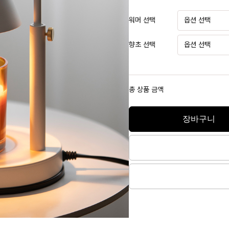
워머 선택
향초 선택
총 상품 금액
장바구니