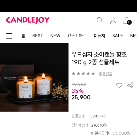
0
홈
BEST
NEW
GIFT SET
디퓨저
SALE
BR
우드심지 소이캔들 향초
190 g 2종 선물세트
리뷰없음
40,000
35%
25,900
상품번호
3245147
정기배송가
24,610
원
총 결제금액이 30,000원