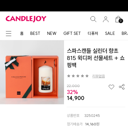
0
홈
BEST
NEW
GIFT SET
디퓨저
SALE
BR
스파스캔들 실린더 향초
815 윅디퍼 선물세트 + 쇼
핑백
리뷰없음
22,000
32%
14,900
상품번호
3250245
정기배송가
14,160
원