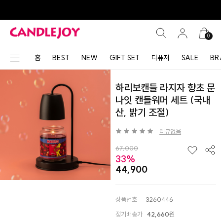
0
홈
BEST
NEW
GIFT SET
디퓨저
SALE
BR
하리보캔들 라지자 향초 문
나잇 캔들워머 세트 (국내
산, 밝기 조절)
리뷰없음
67,000
33%
44,900
상품번호
3260446
정기배송가
42,660
원