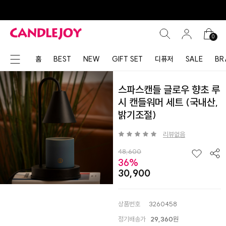
0
홈
BEST
NEW
GIFT SET
디퓨저
SALE
BR
스파스캔들 글로우 향초 루
시 캔들워머 세트 (국내산,
밝기조절)
리뷰없음
48,600
36%
30,900
상품번호
3260458
정기배송가
29,360
원