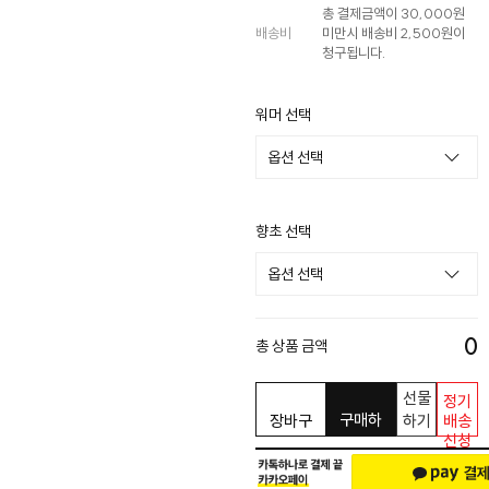
총 결제금액이 30,000원
배송비
미만시 배송비 2,500원이
청구됩니다.
워머 선택
향초 선택
0
총 상품 금액
선물
정기
구매하
장바구
하기
배송
신청
기
니