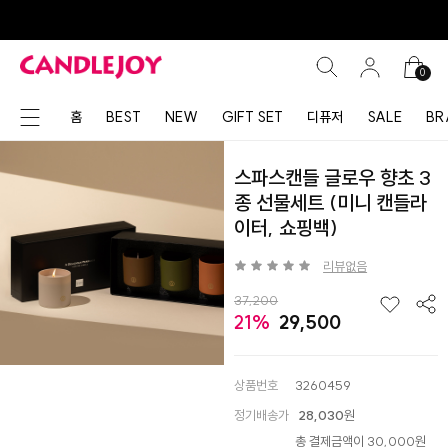
0
홈
BEST
NEW
GIFT SET
디퓨저
SALE
BR
스파스캔들 글로우 향초 3
종 선물세트 (미니 캔들라
이터, 쇼핑백)
리뷰없음
37,200
21%
29,500
상품번호
3260459
정기배송가
28,030
원
총 결제금액이 30,000원