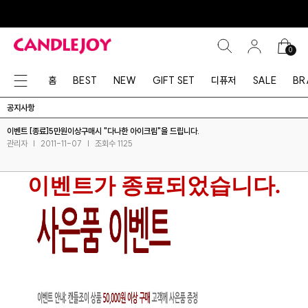
0
홈
BEST
NEW
GIFT SET
디퓨저
SALE
BR
공지사항
이벤트 [종료]5만원이상구매시 "다나한 아이크림"을 드립니다.
관리자
|
2011-11-07
|
조회수 1125
이벤트가 종료되었습니다.