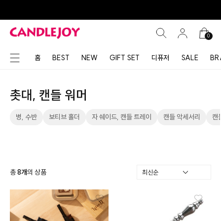
0
홈
BEST
NEW
GIFT SET
디퓨저
SALE
BR
촛대, 캔들 워머
병, 수반
보티브 홀더
자 쉐이드, 캔들 트레이
캔들 악세서리
캔
총
8
개
의 상품