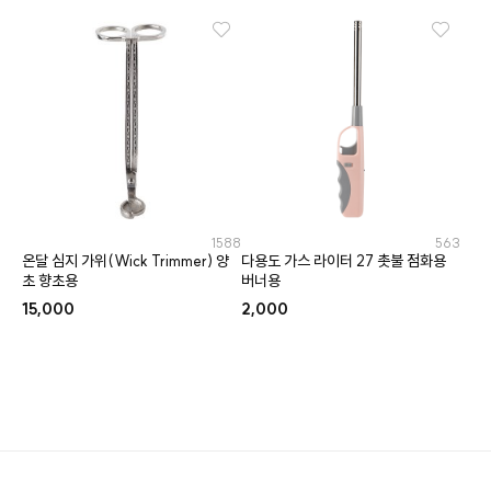
1588
563
온달 심지 가위(Wick Trimmer) 양
다용도 가스 라이터 27 촛불 점화용
초 향초용
버너용
15,000
2,000