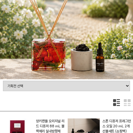
양키캔들 오리지널 리
스톤 디퓨저 프래그런
드 디퓨저 88 mL 블
스 오일 20 mL 2개
랙체리 실내방향제
선물세트 (쇼핑백)