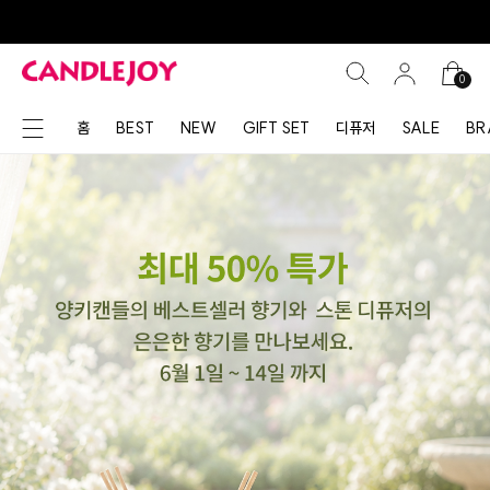
0
홈
BEST
NEW
GIFT SET
디퓨저
SALE
BR