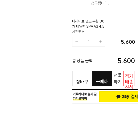
청구됩니다.
티라이트 양초 무향 30
개 비닐백 SPAAS 4,5
시간연소
5,600
5,600
총 상품 금액
선물
정기
구매하
장바구
하기
배송
신청
기
니