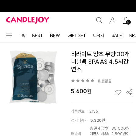
0
홈
BEST
NEW
GIFT SET
디퓨저
SALE
BR
티라이트 양초 무향 30개
비닐백 SPAAS 4,5시간
연소
리뷰없음
5,600
상품번호
2136
정기배송가
5,320
원
총 결제금액이 30,000원
배송비
미만시 배송비 2,500원이