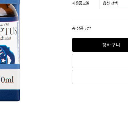
사은품오일
총 상품 금액
장바구니