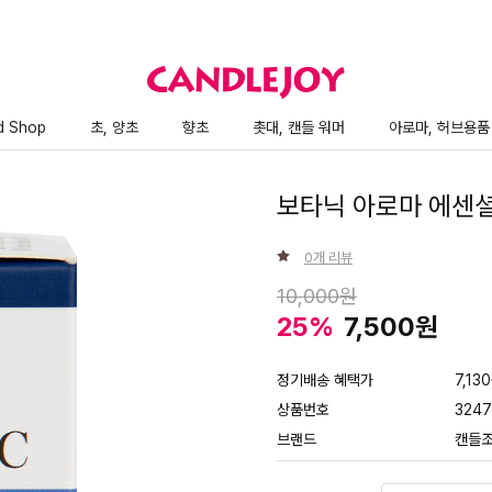
d Shop
초, 양초
향초
촛대, 캔들 워머
아로마, 허브용품
보타닉 아로마 에센셜
0
개 리뷰
10,000
25
%
7,500
정기배송 혜택가
7,13
상품번호
3247
브랜드
캔들