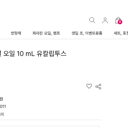
0
방향제
파라핀 오일, 램프
생일 초, 이벤트용품
세트, 포
 오일 10 mL 유칼립투스
0원
011
조이